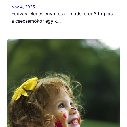
Nov 4, 2025
Fogzás jelei és enyhítésük módszerei A fogzás
a csecsemőkor egyik…