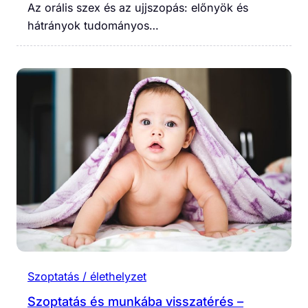
Az orális szex és az ujjszopás: előnyök és
hátrányok tudományos…
Szoptatás / élethelyzet
Szoptatás és munkába visszatérés –