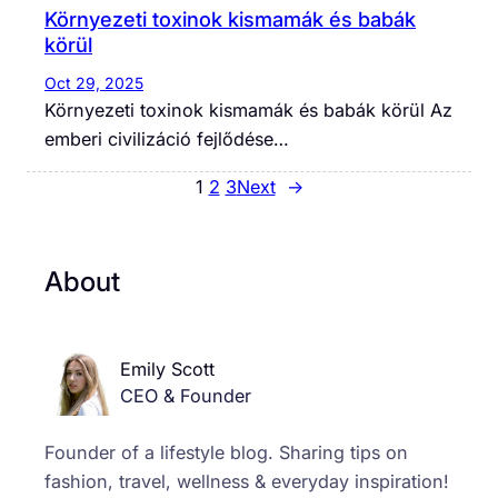
Környezeti toxinok kismamák és babák
körül
Oct 29, 2025
Környezeti toxinok kismamák és babák körül Az
emberi civilizáció fejlődése…
1
2
3
Next
→
About
Emily Scott
CEO & Founder
Founder of a lifestyle blog. Sharing tips on
fashion, travel, wellness & everyday inspiration!