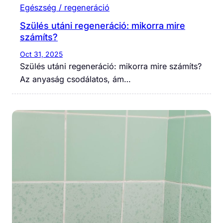
Egészség / regeneráció
Szülés utáni regeneráció: mikorra mire
számíts?
Oct 31, 2025
Szülés utáni regeneráció: mikorra mire számíts?
Az anyaság csodálatos, ám…