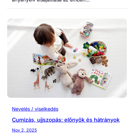
Nevelés / viselkedés
Cumizás, ujjszopás: előnyök és hátrányok
Nov 2, 2025