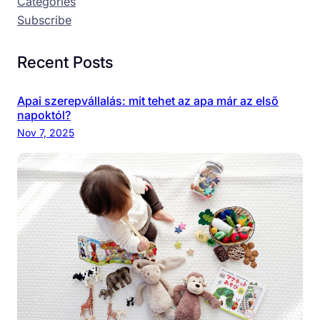
Categories
Subscribe
Recent Posts
Apai szerepvállalás: mit tehet az apa már az első
napoktól?
Nov 7, 2025