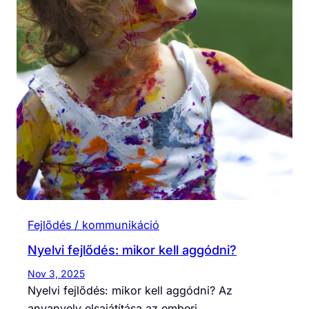
Fejlődés / kommunikáció
Nyelvi fejlődés: mikor kell aggódni?
Nov 3, 2025
Nyelvi fejlődés: mikor kell aggódni? Az
anyanyelv elsajátítása az emberi…