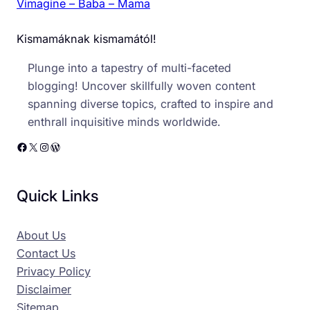
Vimagine – Baba – Mama
Kismamáknak kismamától!
Plunge into a tapestry of multi-faceted
blogging! Uncover skillfully woven content
spanning diverse topics, crafted to inspire and
enthrall inquisitive minds worldwide.
Facebook
X
Instagram
WordPress
Quick Links
About Us
Contact Us
Privacy Policy
Disclaimer
Sitemap