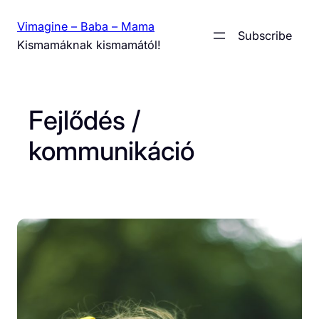
Skip
Vimagine – Baba – Mama
to
Subscribe
Kismamáknak kismamától!
content
Fejlődés /
kommunikáció