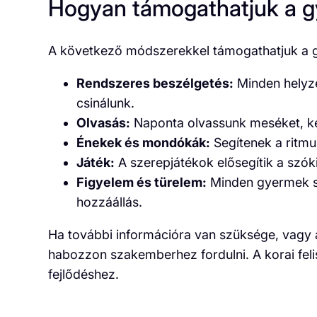
Hogyan támogathatjuk a gy
A következő módszerekkel támogathatjuk a gy
Rendszeres beszélgetés:
Minden helyze
csinálunk.
Olvasás:
Naponta olvassunk meséket, ké
Énekek és mondókák:
Segítenek a ritmus
Játék:
A szerepjátékok elősegítik a szóki
Figyelem és türelem:
Minden gyermek sa
hozzáállás.
Ha további információra van szüksége, vagy 
habozzon szakemberhez fordulni. A korai fel
fejlődéshez.