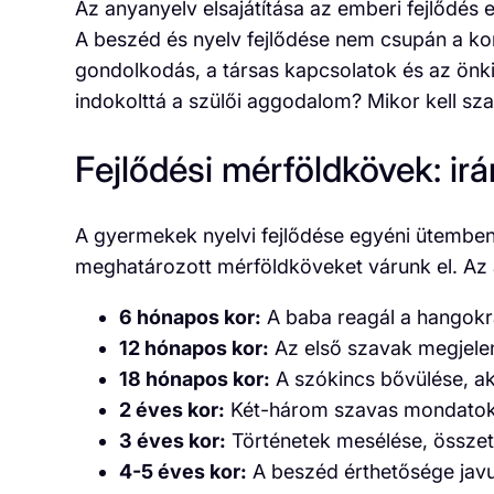
Az anyanyelv elsajátítása az emberi fejlődé
A beszéd és nyelv fejlődése nem csupán a ko
gondolkodás, a társas kapcsolatok és az önkif
indokolttá a szülői aggodalom? Mikor kell sz
Fejlődési mérföldkövek: ir
A gyermekek nyelvi fejlődése egyéni ütemben
meghatározott mérföldköveket várunk el. Az 
6 hónapos kor:
A baba reagál a hangokra,
12 hónapos kor:
Az első szavak megjele
18 hónapos kor:
A szókincs bővülése, ak
2 éves kor:
Két-három szavas mondatok a
3 éves kor:
Történetek mesélése, összet
4-5 éves kor:
A beszéd érthetősége jav