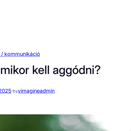
s / kommunikáció
 mikor kell aggódni?
2025
·
vimagineadmin
by