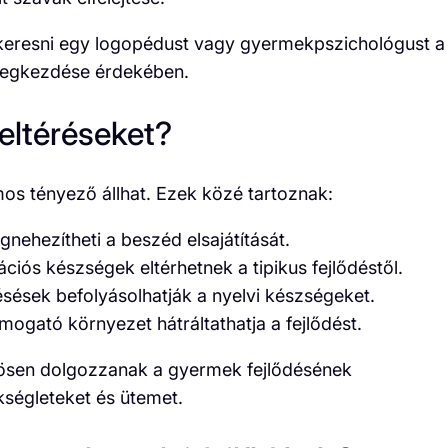
felkeresni egy logopédust vagy gyermekpszichológust a
 megkezdése érdekében.
 eltéréseket?
mos tényező állhat. Ezek közé tartoznak:
ehezítheti a beszéd elsajátítását.
ós készségek eltérhetnek a tipikus fejlődéstől.
ésések befolyásolhatják a nyelvi készségeket.
ogató környezet hátráltathatja a fejlődést.
ösen dolgozzanak a gyermek fejlődésének
ségleteket és ütemet.