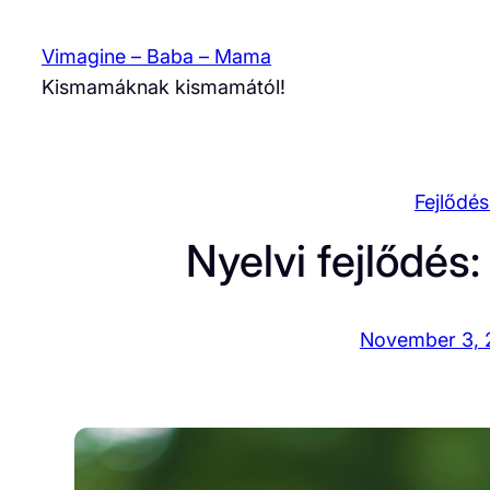
Skip
to
Vimagine – Baba – Mama
content
Kismamáknak kismamától!
Fejlődé
Nyelvi fejlődés:
November 3, 