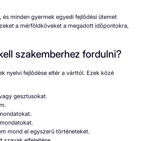
, és minden gyermek egyedi fejlődési ütemet
ezeket a mérföldköveket a megadott időpontokra,
 kell szakemberhez fordulni?
 nyelvi fejlődése eltér a várttól. Ezek közé
vagy gesztusokat.
em.
 mondatokat.
 mondatokat.
em mond el egyszerű történeteket.
 szavak elfelejtése.