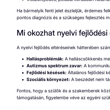
Ha bármelyik fenti jelet észleljük, érdemes 
pontos diagnózis és a szükséges fejlesztés
Mi okozhat nyelvi fejlődési
A nyelvi fejlődés eltéréseinek hátterében szá
Hallásproblémák:
A halláscsökkenés megn
Autizmus spektrum zavar:
A kommunikáci
Fejlődési késések:
Általános fejlődési k
Szociális környezet:
A beszédet nem tám
Fontos, hogy a szülők és a szakemberek köz
támogatásán, figyelembe véve az egyéni szük