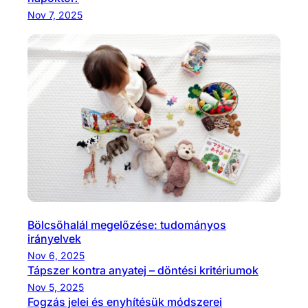
Nov 7, 2025
Bölcsőhalál megelőzése: tudományos
irányelvek
Nov 6, 2025
Tápszer kontra anyatej – döntési kritériumok
Nov 5, 2025
Fogzás jelei és enyhítésük módszerei