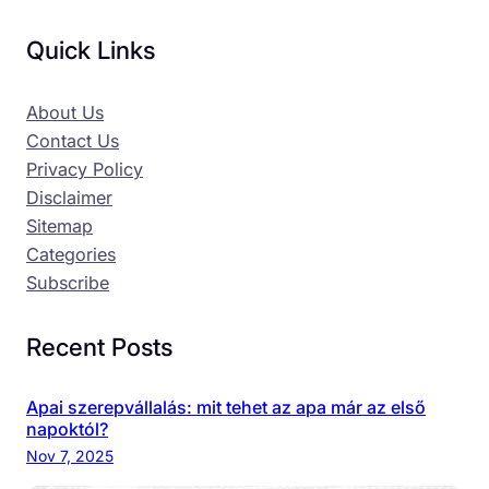
Quick Links
About Us
Contact Us
Privacy Policy
Disclaimer
Sitemap
Categories
Subscribe
Recent Posts
Apai szerepvállalás: mit tehet az apa már az első
napoktól?
Nov 7, 2025