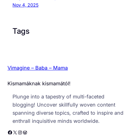
Nov 4, 2025
Tags
Vimagine – Baba – Mama
Kismamáknak kismamától!
Plunge into a tapestry of multi-faceted
blogging! Uncover skillfully woven content
spanning diverse topics, crafted to inspire and
enthrall inquisitive minds worldwide.
Facebook
X
Instagram
WordPress