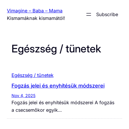
Skip
Vimagine – Baba – Mama
to
Subscribe
Kismamáknak kismamától!
content
Egészség / tünetek
Egészség / tünetek
Fogzás jelei és enyhítésük módszerei
Nov 4, 2025
Fogzás jelei és enyhítésük módszerei A fogzás
a csecsemőkor egyik…