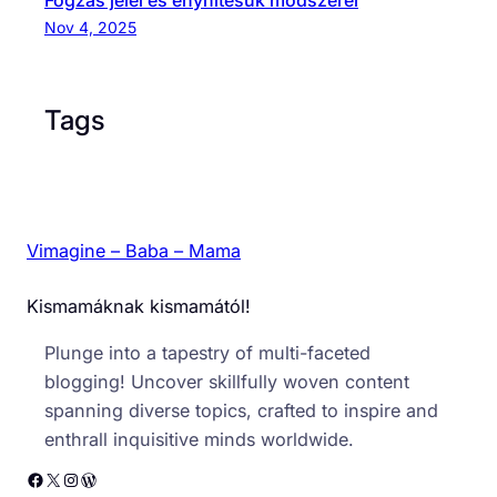
Fogzás jelei és enyhítésük módszerei
Nov 4, 2025
Tags
Vimagine – Baba – Mama
Kismamáknak kismamától!
Plunge into a tapestry of multi-faceted
blogging! Uncover skillfully woven content
spanning diverse topics, crafted to inspire and
enthrall inquisitive minds worldwide.
Facebook
X
Instagram
WordPress