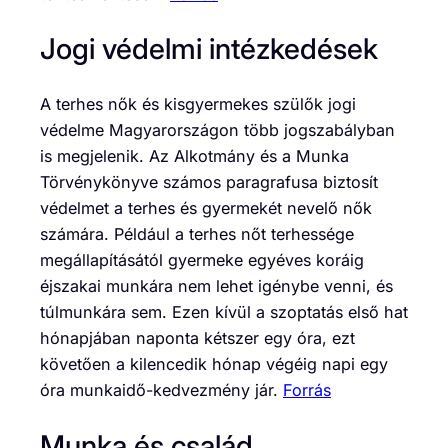
Jogi védelmi intézkedések
A terhes nők és kisgyermekes szülők jogi
védelme Magyarországon több jogszabályban
is megjelenik. Az Alkotmány és a Munka
Törvénykönyve számos paragrafusa biztosít
védelmet a terhes és gyermekét nevelő nők
számára. Például a terhes nőt terhessége
megállapításától gyermeke egyéves koráig
éjszakai munkára nem lehet igénybe venni, és
túlmunkára sem. Ezen kívül a szoptatás első hat
hónapjában naponta kétszer egy óra, ezt
követően a kilencedik hónap végéig napi egy
óra munkaidő-kedvezmény jár.
Forrás
Munka és család