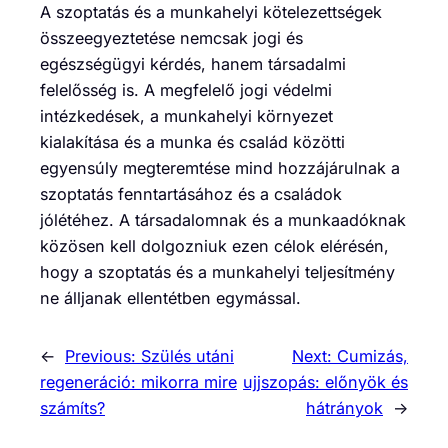
A szoptatás és a munkahelyi kötelezettségek
összeegyeztetése nemcsak jogi és
egészségügyi kérdés, hanem társadalmi
felelősség is. A megfelelő jogi védelmi
intézkedések, a munkahelyi környezet
kialakítása és a munka és család közötti
egyensúly megteremtése mind hozzájárulnak a
szoptatás fenntartásához és a családok
jólétéhez. A társadalomnak és a munkaadóknak
közösen kell dolgozniuk ezen célok elérésén,
hogy a szoptatás és a munkahelyi teljesítmény
ne álljanak ellentétben egymással.
←
Previous:
Szülés utáni
Next:
Cumizás,
regeneráció: mikorra mire
ujjszopás: előnyök és
számíts?
hátrányok
→