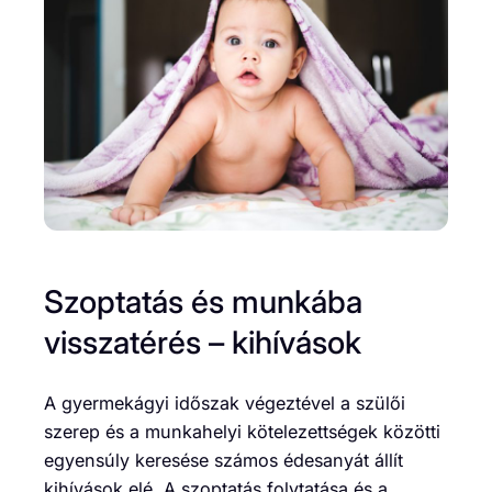
Szoptatás és munkába
visszatérés – kihívások
A gyermekágyi időszak végeztével a szülői
szerep és a munkahelyi kötelezettségek közötti
egyensúly keresése számos édesanyát állít
kihívások elé. A szoptatás folytatása és a