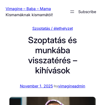
Skip
Vimagine – Baba – Mama
to
Subscribe
Kismamáknak kismamától!
content
Szoptatás / élethelyzet
Szoptatás és
munkába
visszatérés –
kihívások
November 1, 2025
·
vimagineadmin
by