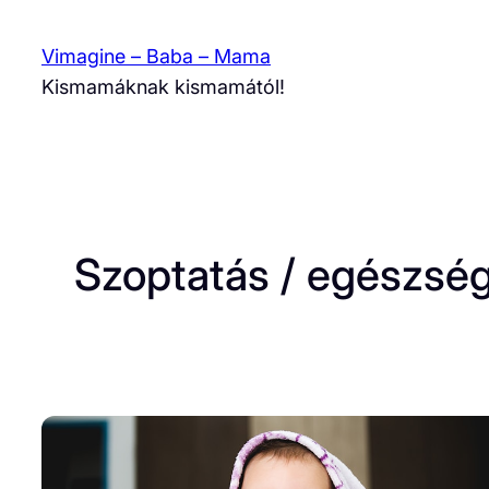
Skip
to
Vimagine – Baba – Mama
content
Kismamáknak kismamától!
Szoptatás / egészsé