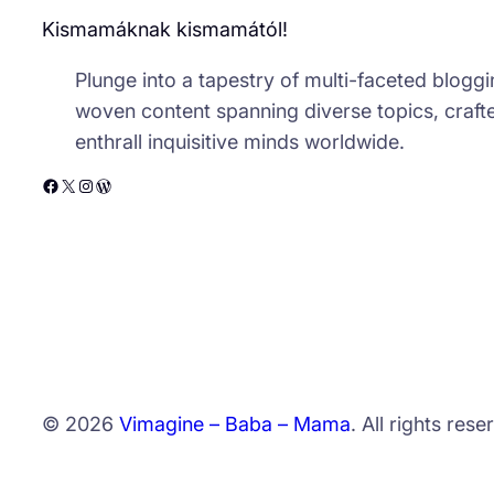
Kismamáknak kismamától!
Plunge into a tapestry of multi-faceted bloggin
woven content spanning diverse topics, crafte
enthrall inquisitive minds worldwide.
Facebook
X
Instagram
WordPress
© 2026
Vimagine – Baba – Mama
. All rights rese