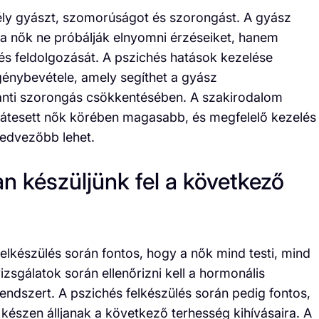
ély gyászt, szomorúságot és szorongást. A gyász
 a nők ne próbálják elnyomni érzéseiket, hanem
s feldolgozását. A pszichés hatások kezelése
génybevétele, amely segíthet a gyász
ánti szorongás csökkentésében. A szakirodalom
n átesett nők körében magasabb, és megfelelő kezelés
kedvezőbb lehet.
n készüljünk fel a következő
elkészülés során fontos, hogy a nők mind testi, mind
izsgálatok során ellenőrizni kell a hormonális
rendszert. A pszichés felkészülés során pedig fontos,
készen álljanak a következő terhesség kihívásaira. A