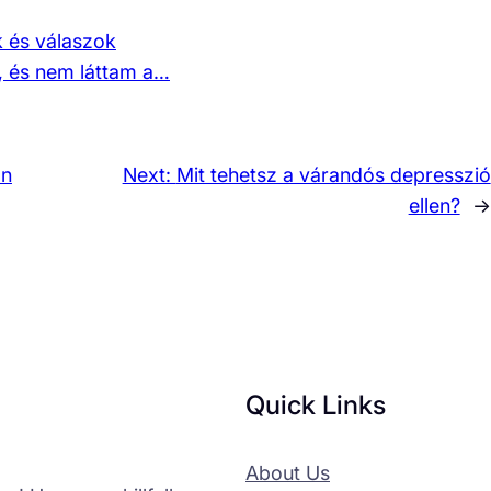
k és válaszok
, és nem láttam a…
an
Next:
Mit tehetsz a várandós depresszió
ellen?
→
Quick Links
About Us