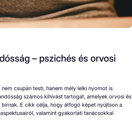
dósság – pszichés és orvosi
y nem csupán testi, hanem mély lelki nyomot is
andósság számos kihívást tartogat, amelyek orvosi és
bírnak. E cikk célja, hogy átfogó képet nyújtson a
aspektusairól, valamint gyakorlati tanácsokkal