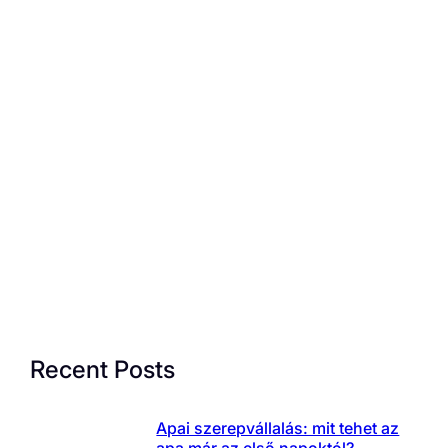
Recent Posts
Apai szerepvállalás: mit tehet az
apa már az első napoktól?