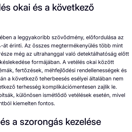
és okai és a következő
erében a leggyakoribb szövődmény, előfordulása az
-át érinti. Az összes megtermékenyülés több mint
része még az ultrahanggal való detektálhatóság előtt
késlekedése formájában. A vetélés okai között
émák, fertőzések, méhfejlődési rendellenességek és
tán a következő teherbeesés esélyei általában nem
tkező terhesség komplikációmentesen zajlik le.
ítsák, különösen ismétlődő vetélések esetén, mivel
tból kiemelten fontos.
 és a szorongás kezelése