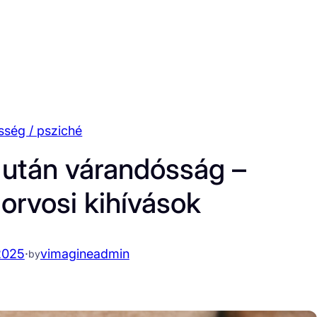
sség / psziché
 után várandósság –
orvosi kihívások
2025
·
vimagineadmin
by