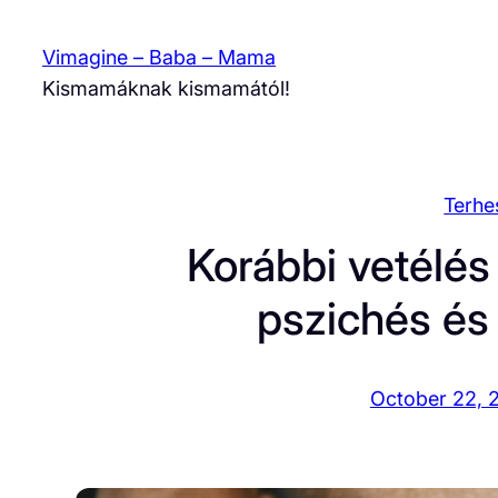
Skip
to
Vimagine – Baba – Mama
content
Kismamáknak kismamától!
Terhe
Korábbi vetélés
pszichés és 
October 22, 