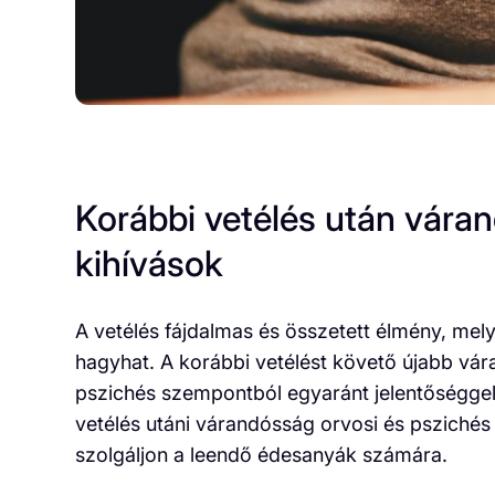
Korábbi vetélés után váran
kihívások
A vetélés fájdalmas és összetett élmény, mel
hagyhat. A korábbi vetélést követő újabb vár
pszichés szempontból egyaránt jelentőséggel 
vetélés utáni várandósság orvosi és pszichés 
szolgáljon a leendő édesanyák számára.