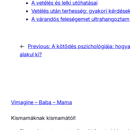
A vetélés és lelki utóhatásai
Vetélés után terhesség: gyakori kérdése
A várandós feleségemet ultrahangoztam
←
Previous:
A kötődés pszichológiája: hogy
alakul ki?
Vimagine – Baba – Mama
Kismamáknak kismamától!