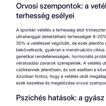
Orvosi szempontok: a vetél
terhesség esélyei
A spontán vetélés a terhesség első trimeszt
ultrahanggal detektálható terhességek 8–20%
30%-a vetéléssel végződik, de ezek jelentős 
bekövetkezik, gyakran a menstruációs ciklus 
genetikai rendellenességek, hormonális probl
véralvadási zavarok szerepelnek. A vetélés u
csökkennek jelentősen, és sok esetben a köve
Azonban fontos, hogy a vetélés okát megállap
ezek kezelése és megelőzése orvosi szempon
Pszichés hatások: a gyász