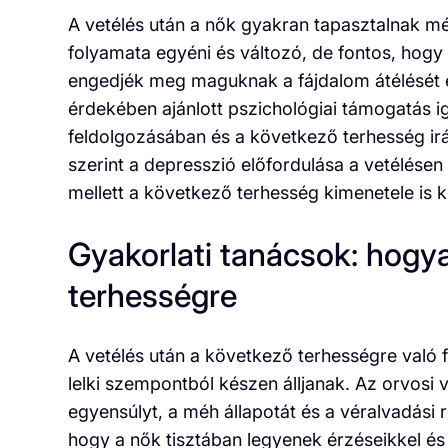
A vetélés után a nők gyakran tapasztalnak m
folyamata egyéni és változó, de fontos, hogy
engedjék meg maguknak a fájdalom átélését é
érdekében ajánlott pszichológiai támogatás i
feldolgozásában és a következő terhesség ir
szerint a depresszió előfordulása a vetélése
mellett a következő terhesség kimenetele is 
Gyakorlati tanácsok: hogya
terhességre
A vetélés után a következő terhességre való f
lelki szempontból készen álljanak. Az orvosi v
egyensúlyt, a méh állapotát és a véralvadási 
hogy a nők tisztában legyenek érzéseikkel és 